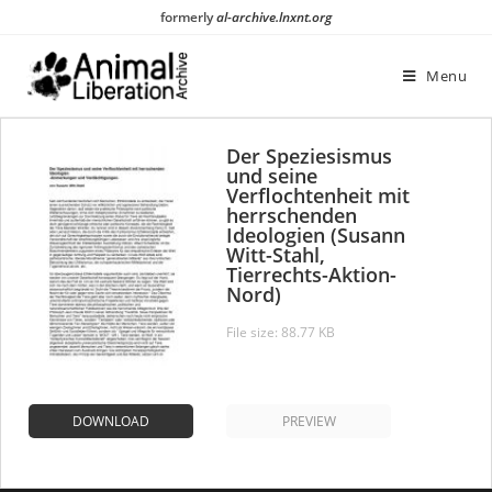
Skip
formerly
al-archive.lnxnt.org
to
content
Menu
Der Speziesismus
und seine
Verflochtenheit mit
herrschenden
Ideologien (Susann
Witt-Stahl,
Tierrechts-Aktion-
Nord)
File size: 88.77 KB
DOWNLOAD
PREVIEW