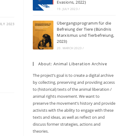
Evasions, 2022)
19. JULY 2023
/
Übergangsprogramm für die
JULY 2023
Befreiung der Tiere (Bündnis
Marxismus und Tierbefreiung,
2023)
20. MARCH 2023
/
About: Animal Liberation Archive
The project’s goal is to create a digital archive
by collecting, preserving and providing access
to (historical) texts of the animal liberation /
animal rights movement. We want to
preserve the movement’s history and provide
activists with the ability to engage with these
texts and ideas, as well as reflect on and
discuss former strategies, actions and
theories.