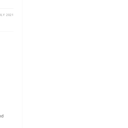
JULY 2021
nd
e