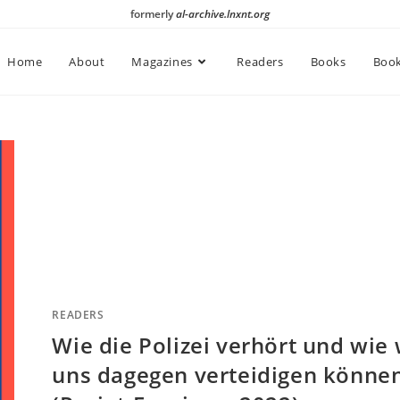
formerly
al-archive.lnxnt.org
Home
About
Magazines
Readers
Books
Book
READERS
Wie die Polizei verhört und wie 
uns dagegen verteidigen könne