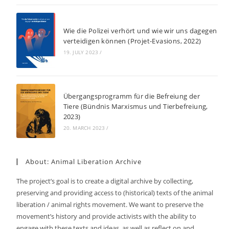
Wie die Polizei verhört und wie wir uns dagegen
verteidigen können (Projet-Evasions, 2022)
19. JULY 2023
/
Übergangsprogramm für die Befreiung der
Tiere (Bündnis Marxismus und Tierbefreiung,
2023)
20. MARCH 2023
/
About: Animal Liberation Archive
The project’s goal is to create a digital archive by collecting,
preserving and providing access to (historical) texts of the animal
liberation / animal rights movement. We want to preserve the
movement’s history and provide activists with the ability to
engage with these texts and ideas, as well as reflect on and